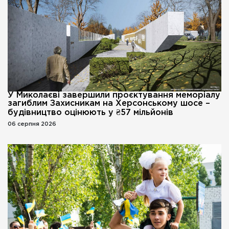
У Миколаєві завершили проєктування меморіалу
загиблим Захисникам на Херсонському шосе –
будівництво оцінюють у ₴57 мільйонів
06 серпня 2026