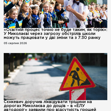
«Освітній процес точно не буде таким, як торік»:
У Миколаєві через загрозу обстрілів школи
можуть працювати у дві зміни та з 7:30 ранку
05 серпня 2026
Сєнкевич доручив ліквідувати тріщини на
дорогах Миколаєва до дощів – в «ЕЛУ
автодоріг» заявили про відсутність грошей