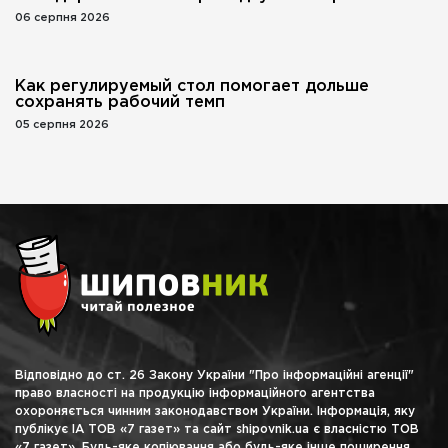
06 серпня 2026
Как регулируемый стол помогает дольше
сохранять рабочий темп
05 серпня 2026
Відповідно до ст. 26 Закону України "Про інформаційні агенції"
право власності на продукцію інформаційного агентства
охороняється чинним законодавством України. Інформація, яку
публікує ІА ТОВ «7 газет» та сайт shipovnik.ua є власністю ТОВ
«7 газет». Будь-яке копіювання або будь-яке інше поширення