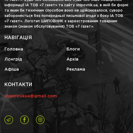
інформації ІА ТОВ «7 газет» та сайту shipovnik.ua, в якій би формі
та яким би технічним способом воно не здійснювалося, суворо
забороняється без попередньої письмової згоди з боку ІА ТОВ
«7 газет». Логотип ШИПОВНИК є зареєстрованим товарним
знаком (знаком обслуговування) ТОВ «7 газет».
НАВІГАЦІЯ
Головна
Блоги
Лонгрід
Архів
Афіша
Реклама
КОНТАКТИ
shipovnikua@gmail.com