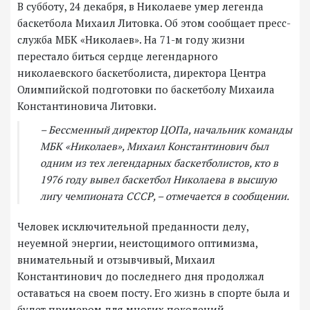
В субботу, 24 декабря, в Николаеве умер легенда
баскетбола Михаил Литовка. Об этом сообщает пресс-
служба МБК «Николаев». На 71-м году жизни
перестало биться сердце легендарного
николаевского баскетболиста, директора Центра
Олимпийской подготовки по баскетболу Михаила
Константиновича Литовки.
– Бессменный директор ЦОПа, начальник команды
МБК «Николаев», Михаил Константинович был
одним из тех легендарных баскетболистов, кто в
1976 году вывел баскетбол Николаева в высшую
лигу чемпионата СССР, – отмечается в сообщении.
Человек исключительной преданности делу,
неуемной энергии, неистощимого оптимизма,
внимательный и отзывчивый, Михаил
Константинович до последнего дня продолжал
оставаться на своем посту. Его жизнь в спорте была и
будет примером для многих поколений