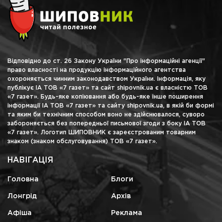
Відповідно до ст. 26 Закону України "Про інформаційні агенції"
право власності на продукцію інформаційного агентства
охороняється чинним законодавством України. Інформація, яку
публікує ІА ТОВ «7 газет» та сайт shipovnik.ua є власністю ТОВ
«7 газет». Будь-яке копіювання або будь-яке інше поширення
інформації ІА ТОВ «7 газет» та сайту shipovnik.ua, в якій би формі
та яким би технічним способом воно не здійснювалося, суворо
забороняється без попередньої письмової згоди з боку ІА ТОВ
«7 газет». Логотип ШИПОВНИК є зареєстрованим товарним
знаком (знаком обслуговування) ТОВ «7 газет».
НАВІГАЦІЯ
Головна
Блоги
Лонгрід
Архів
Афіша
Реклама