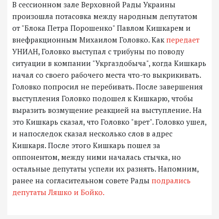
В сессионном зале Верховной Рады Украины
произошла потасовка между народным депутатом
от "Блока Петра Порошенко" Павлом Кишкарем и
внефракционным Михаилом Головко. Как
передает
УНИАН, Головко выступал с трибуны по поводу
ситуации в компании "Укргаздобыча", когда Кишкарь
начал со своего рабочего места что-то выкрикивать.
Головко попросил не перебивать. После завершения
выступления Головко подошел к Кишкарю, чтобы
выразить возмущение реакцией на выступление. На
это Кишкарь сказал, что Головко "врет". Головко ушел,
и напоследок сказал несколько слов в адрес
Кишкаря. После этого Кишкарь пошел за
оппонентом, между ними началась стычка, но
остальные депутаты успели их разнять. Напомним,
ранее на согласительном совете Рады
подрались
депутаты Ляшко и Бойко.