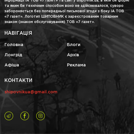
інформації ІА ТОВ «7 газет» та сайту shipovnik.ua, в якій би формі
та яким би технічним способом воно не здійснювалося, суворо
забороняється без попередньої письмової згоди з боку ІА ТОВ
«7 газет». Логотип ШИПОВНИК є зареєстрованим товарним
знаком (знаком обслуговування) ТОВ «7 газет».
НАВІГАЦІЯ
Головна
Блоги
Лонгрід
Архів
Афіша
Реклама
КОНТАКТИ
shipovnikua@gmail.com