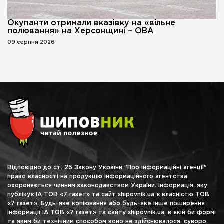
Окупанти отримали вказівку на «вільне
полювання» на Херсонщині – ОВА
09 серпня 2026
Відповідно до ст. 26 Закону України "Про інформаційні агенції"
право власності на продукцію інформаційного агентства
охороняється чинним законодавством України. Інформація, яку
публікує ІА ТОВ «7 газет» та сайт shipovnik.ua є власністю ТОВ
«7 газет». Будь-яке копіювання або будь-яке інше поширення
інформації ІА ТОВ «7 газет» та сайту shipovnik.ua, в якій би формі
та яким би технічним способом воно не здійснювалося, суворо