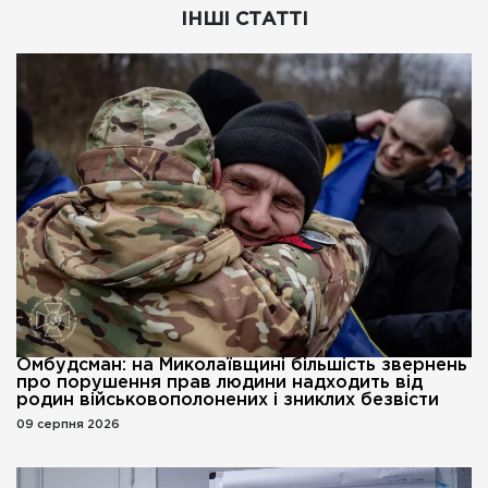
ІНШІ СТАТТІ
Омбудсман: на Миколаївщині більшість звернень
про порушення прав людини надходить від
родин військовополонених і зниклих безвісти
09 серпня 2026