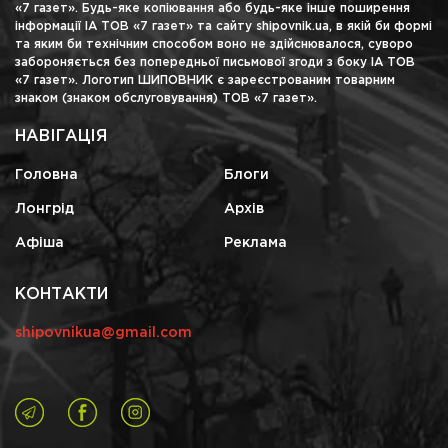
«7 газет». Будь-яке копіювання або будь-яке інше поширення
інформації ІА ТОВ «7 газет» та сайту shipovnik.ua, в якій би формі
та яким би технічним способом воно не здійснювалося, суворо
забороняється без попередньої письмової згоди з боку ІА ТОВ
«7 газет». Логотип ШИПОВНИК є зареєстрованим товарним
знаком (знаком обслуговування) ТОВ «7 газет».
НАВІГАЦІЯ
Головна
Блоги
Лонгрід
Архів
Афіша
Реклама
КОНТАКТИ
shipovnikua@gmail.com