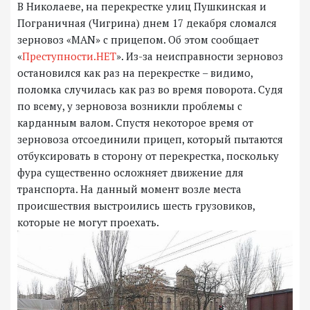
В Николаеве, на перекрестке улиц Пушкинская и
Пограничная (Чигрина) днем 17 декабря сломался
зерновоз «MAN» с прицепом. Об этом сообщает
«
Преступности.НЕТ
». Из-за неисправности зерновоз
остановился как раз на перекрестке – видимо,
поломка случилась как раз во время поворота. Судя
по всему, у зерновоза возникли проблемы с
карданным валом. Спустя некоторое время от
зерновоза отсоединили прицеп, который пытаются
отбуксировать в сторону от перекрестка, поскольку
фура существенно осложняет движение для
транспорта. На данный момент возле места
происшествия выстроились шесть грузовиков,
которые не могут проехать.