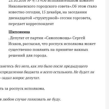
25.10.2016 № 9/73 «Об исполнительном комитет
Николаевского городского совета».Об этом стало
известно сегодня, 15 декабря, на заседании
двенадцатой «структурной» сессии горсовета,
передает корреспондент
Шиповника
. Депутат от партии «Самопомощь» Сергей
Исаков, рассказал, что роспуск исполкома может
существенно повлиять на принятие важных
решений для города.
станетесь без него, как это было после предыдущего
спределения бюджета и всего остального. Не будет ли
 –задал вопрос депутат.
ать за роспуск исполкома.
в любом случае голосовать не буду.