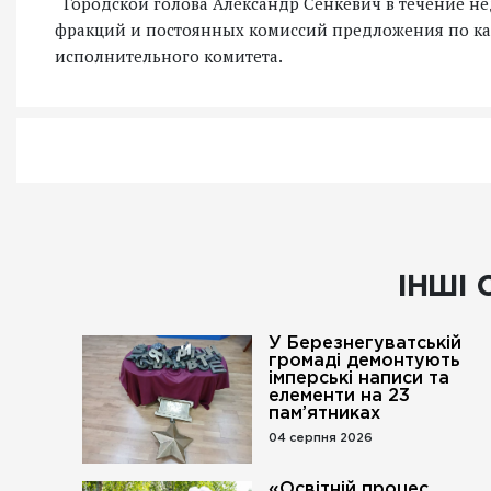
Городской голова Александр Сенкевич в течение не
фракций и постоянных комиссий предложения по ка
исполнительного комитета.
ІНШІ 
У Березнегуватській
громаді демонтують
імперські написи та
елементи на 23
пам’ятниках
04 серпня 2026
«Освітній процес