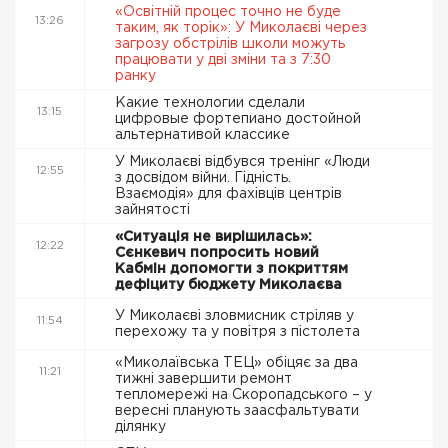
«Освітній процес точно не буде
13:26
таким, як торік»: У Миколаєві через
загрозу обстрілів школи можуть
працювати у дві зміни та з 7:30
ранку
Какие технологии сделали
13:15
цифровые фортепиано достойной
альтернативой классике
У Миколаєві відбувся тренінг «Люди
12:55
з досвідом війни. Гідність.
Взаємодія» для фахівців центрів
зайнятості
«Ситуація не вирішилась»:
12:22
Сєнкевич попросить новий
Кабмін допомогти з покриттям
дефіциту бюджету Миколаєва
У Миколаєві зловмисник стріляв у
11:54
перехожу та у повітря з пістолета
«Миколаївська ТЕЦ» обіцяє за два
11:21
тижні завершити ремонт
тепломережі на Скоропадського – у
вересні планують заасфальтувати
ділянку