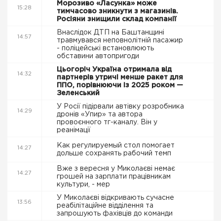
Морозиво «Ласунка» може
15:28
тимчасово зникнути з магазинів.
Росіяни знищили склад компанії
Внаслідок ДТП на Баштанщині
14:57
травмувався неповнолітній пасажир
- поліцейські встановлюють
обставини автопригоди
Цьогоріч Україна отримала від
14:32
партнерів утричі менше ракет для
ППО, порівнюючи із 2025 роком —
Зеленський
У Росії підірвали автівку розробника
14:29
дронів «Упир» та автора
провоєнного тг-каналу. Він у
реанімації
Как регулируемый стол помогает
14:27
дольше сохранять рабочий темп
Вже з вересня у Миколаєві немає
14:27
грошей на зарплати працівникам
культури, - мер
У Миколаєві відкривають сучасне
13:56
реабілітаційне відділення та
запрошують фахівців до команди