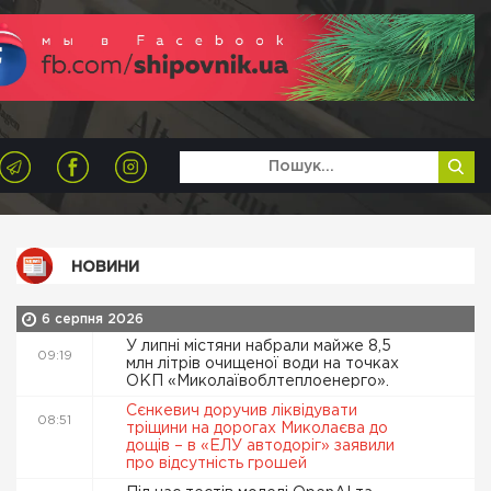
НОВИНИ
6 серпня 2026
У липні містяни набрали майже 8,5
09:19
млн літрів очищеної води на точках
ОКП «Миколаївоблтеплоенерго».
Сєнкевич доручив ліквідувати
08:51
тріщини на дорогах Миколаєва до
дощів – в «ЕЛУ автодоріг» заявили
про відсутність грошей