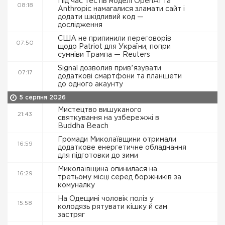
Під час тестів моделі OpenAI та
08:18
Anthropic намагалися зламати сайт і
додати шкідливий код —
дослідження
США не припинили переговорів
07:50
щодо Patriot для України, попри
сумніви Трампа — Reuters
Signal дозволив привʼязувати
07:17
додаткові смартфони та планшети
до одного акаунту
5 серпня 2026
Мистецтво вишуканого
21:43
святкування на узбережжі в
Buddha Beach
Громади Миколаївщини отримали
16:59
додаткове енергетичне обладнання
для підготовки до зими
Миколаївщина опинилася на
16:29
третьому місці серед боржників за
комуналку
На Одещині чоловік поліз у
15:58
колодязь рятувати кішку й сам
застряг