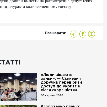
дели должен вынести на рассмотрение депутатских
ндидатурам и количественному составу
Розшарити:
СТАТТІ
«Люди вішають
замки», — Сєнкевич
доручив перевірити
доступ до укриттів
після скарг містян
05 серпня 2026
Клопотенко планує