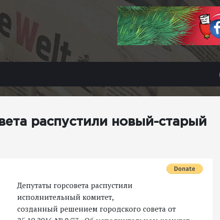
вета распустили новый-старый
Депутаты горсовета распустили
исполнительный комитет,
созданный решением городского совета от