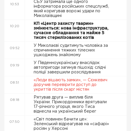
СБУ затримала ще одного
10:53
інформатора російських спецслужб,
який коригував ворожі удари по
Миколаївщині
КП «Центр захисту тварин»
10:20
змінюється: нова інфраструктура,
сучасне обладнання та майже 5
тисяч стерилізованих котів
У Миколаєві судитимуть чоловіка за
09:52
спричинення тяжких тілесних
ушкоджень знайомому
У Південноукраїнську внаслідок
09:19
автопригоди загинув пішохід: слідчі
поліції завершили розслідування
«Люди вішають замки», — Сєнкевич
08:51
доручив перевірити доступ до
укриттів після скарг містян
Рятував друга — виплив біля
08:18
України. Прикордонники врятували
17-річного угорця, якого Тиса
віднесла на український берег
«Світ повинен бачити це»:
07:50
Зеленський відреагував на «сафарі»
росіян у Херсоні