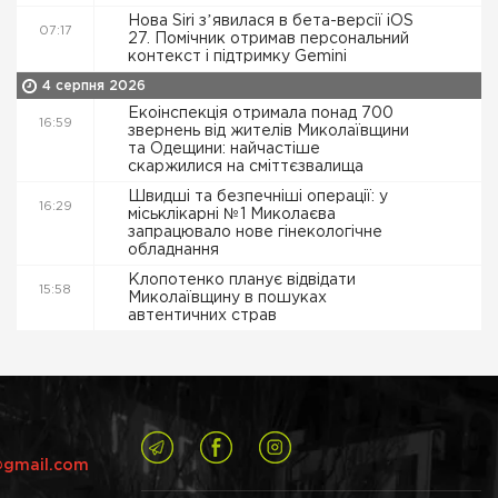
Нова Siri зʼявилася в бета-версії iOS
07:17
27. Помічник отримав персональний
контекст і підтримку Gemini
4 серпня 2026
Екоінспекція отримала понад 700
16:59
звернень від жителів Миколаївщини
та Одещини: найчастіше
скаржилися на сміттєзвалища
Швидші та безпечніші операції: у
16:29
міськлікарні №1 Миколаєва
запрацювало нове гінекологічне
обладнання
Клопотенко планує відвідати
15:58
Миколаївщину в пошуках
автентичних страв
@gmail.com