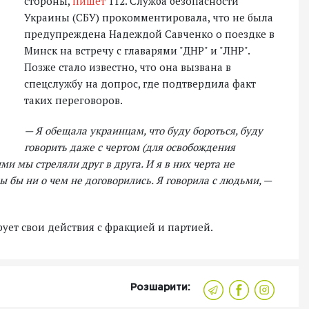
стороны,
пишет
112. Служба безопасности
Украины (СБУ) прокомментировала, что не была
предупреждена Надеждой Савченко о поездке в
Минск на встречу с главарями "ДНР" и "ЛНР".
Позже стало известно, что она вызвана в
спецслужбу на допрос, где подтвердила факт
таких переговоров.
— Я обещала украинцам, что буду бороться, буду
говорить даже с чертом (для освобождения
ыми мы стреляли друг в друга. И я в них черта не
мы бы ни о чем не договорились. Я говорила с людьми, —
ует свои действия с фракцией и партией.
Розшарити: