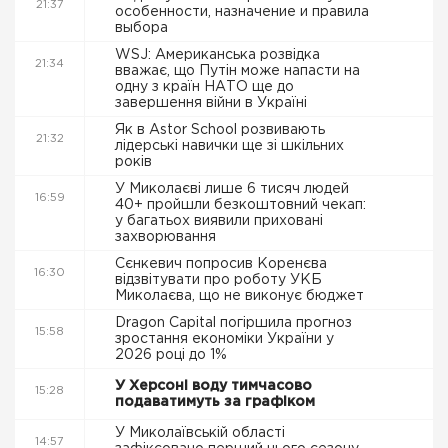
21:37
особенности, назначение и правила
выбора
WSJ: Американська розвідка
21:34
вважає, що Путін може напасти на
одну з країн НАТО ще до
завершення війни в Україні
Як в Astor School розвивають
21:32
лідерські навички ще зі шкільних
років
У Миколаєві лише 6 тисяч людей
16:59
40+ пройшли безкоштовний чекап:
у багатьох виявили приховані
захворювання
Сєнкевич попросив Коренєва
16:30
відзвітувати про роботу УКБ
Миколаєва, що не виконує бюджет
Dragon Capital погіршила прогноз
15:58
зростання економіки України у
2026 році до 1%
У Херсоні воду тимчасово
15:28
подаватимуть за графіком
У Миколаївській області
14:57