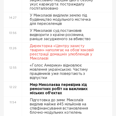
зафіксовано перший цього сезону
укус каракурта: постраждалу
госпіталізовано
У Миколаєві виділили землю під
14:27
будівництво модульного містечка
для переселенців
У Миколаєві суд постановив
13:56
видворити з країни росіянина,
раніше засудженого за вбивство
Директорка «Центру захисту
13:26
тварин» наполягає на обовʼязковій
реєстрації домашніх улюбленців у
Миколаєві
«Голос Америки» відновлює
12:55
мовлення українською. Частину
працівників уже повертають з
відпустки
Мер Миколаєва перевірив хід
12:22
ремонтних робіт на важливих
міських об'єктах
Підготовка до зими: Миколаїв
11:54
виділив майже ₴45 мільйонів на
співфінансування встановлення
блочно-модульних котелень