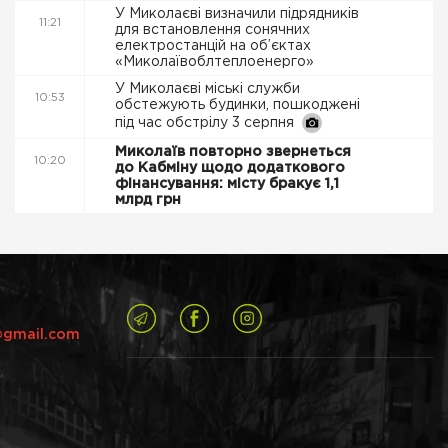
У Миколаєві визначили підрядників
11:21
для встановлення сонячних
електростанцій на об’єктах
«Миколаївоблтеплоенерго»
У Миколаєві міські служби
10:53
обстежують будинки, пошкоджені
під час обстрілу 3 серпня
Миколаїв повторно звернеться
10:20
до Кабміну щодо додаткового
фінансування: місту бракує 1,1
млрд грн
@gmail.com