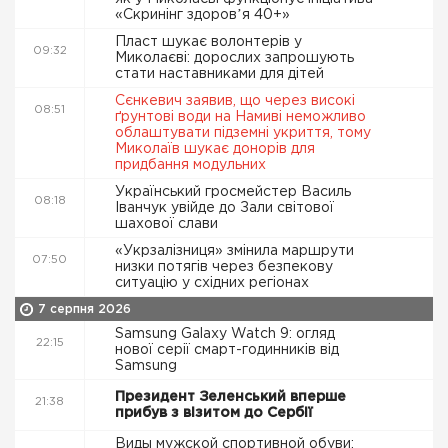
«Скринінг здоровʼя 40+»
Пласт шукає волонтерів у
09:32
Миколаєві: дорослих запрошують
стати наставниками для дітей
Сєнкевич заявив, що через високі
08:51
ґрунтові води на Намиві неможливо
облаштувати підземні укриття, тому
Миколаїв шукає донорів для
придбання модульних
Український гросмейстер Василь
08:18
Іванчук увійде до Зали світової
шахової слави
«Укрзалізниця» змінила маршрути
07:50
низки потягів через безпекову
ситуацію у східних регіонах
7 серпня 2026
Samsung Galaxy Watch 9: огляд
22:15
нової серії смарт-годинників від
Samsung
Президент Зеленський вперше
21:38
прибув з візитом до Сербії
Виды мужской спортивной обуви: