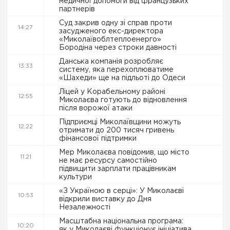
медичної допомоги від французьких
партнерів
Суд закрив одну зі справ проти
14:27
засудженого екс-директора
«Миколаївоблтеплоенерго»
Бородіна через строки давності
Данська компанія розробляє
13:33
систему, яка перехоплюватиме
«Шахеди» ще на підльоті до Одеси
Ліцей у Корабельному районі
12:55
Миколаєва готують до відновлення
після ворожої атаки
Підприємці Миколаївщини можуть
12:22
отримати до 200 тисяч гривень
фінансової підтримки
Мер Миколаєва повідомив, що місто
11:21
не має ресурсу самостійно
підвищити зарплати працівникам
культури
«З Україною в серці»: У Миколаєві
10:53
відкрили виставку до Дня
Незалежності
Масштабна національна програма:
10:20
як у Миколаєві функціонує ініціатива