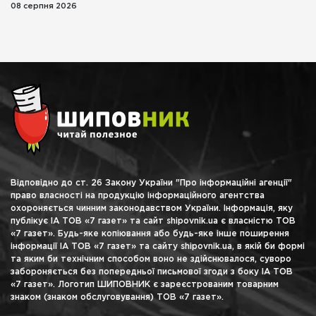
08 серпня 2026
Відповідно до ст. 26 Закону України "Про інформаційні агенції"
право власності на продукцію інформаційного агентства
охороняється чинним законодавством України. Інформація, яку
публікує ІА ТОВ «7 газет» та сайт shipovnik.ua є власністю ТОВ
«7 газет». Будь-яке копіювання або будь-яке інше поширення
інформації ІА ТОВ «7 газет» та сайту shipovnik.ua, в якій би формі
та яким би технічним способом воно не здійснювалося, суворо
забороняється без попередньої письмової згоди з боку ІА ТОВ
«7 газет». Логотип ШИПОВНИК є зареєстрованим товарним
знаком (знаком обслуговування) ТОВ «7 газет».