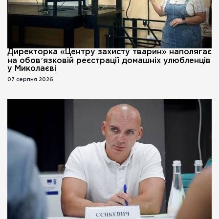
Директорка «Центру захисту тварин» наполягає
на обовʼязковій реєстрації домашніх улюбленців
у Миколаєві
07 серпня 2026